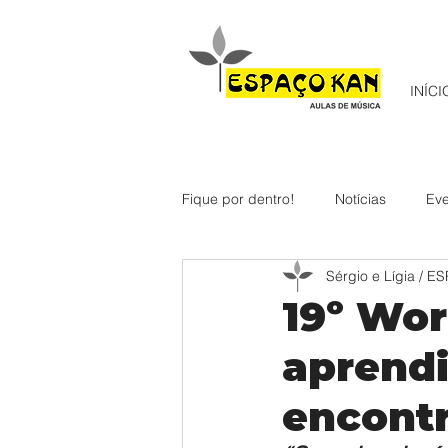
INÍCI
Fique por dentro!
Notícias
Eve
Sérgio e Lígia / 
19º Wor
aprend
encont