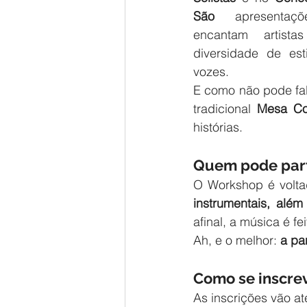
São 
apresenta
encantam artist
diversidade de esti
vozes.
E como não pode falt
tradicional 
Mesa Co
histórias.
Quem pode part
O Workshop é volta
instrumentais, além
afinal, a música é f
Ah, e o melhor: 
a pa
Como se inscre
As inscrições vão a