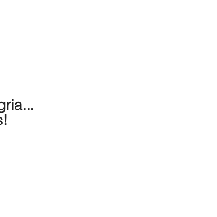
ria...
s!