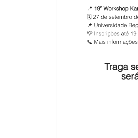
📍 
19º Workshop Ka
🗓 27 de setembro d
📌 Universidade Re
💡 Inscrições até 1
📞 Mais informações
Traga se
ser