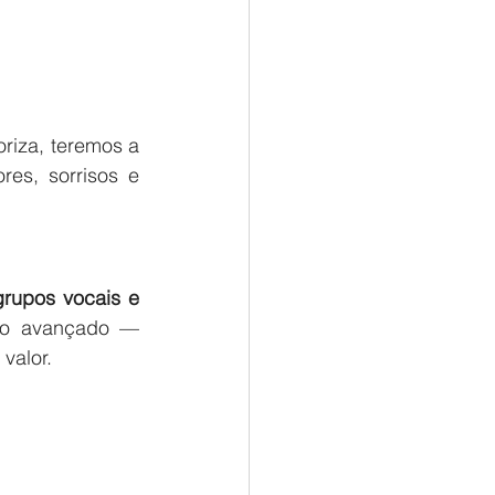
riza, teremos a 
es, sorrisos e 
rupos vocais e 
ao avançado — 
valor.