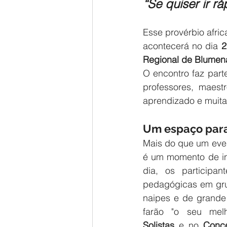
“Se quiser ir r
Esse provérbio afric
acontecerá no dia 
2
Regional de Blumen
O encontro faz par
professores, maest
aprendizado e muit
Um espaço para
Mais do que um eve
é um momento de in
dia, os participant
pedagógicas em gru
naipes e de grande 
farão "o seu mel
Solistas
 e no 
Conce