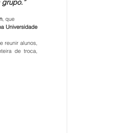
m grupo.”
n
, que 
a Universidade 
 reunir alunos, 
eira de troca, 