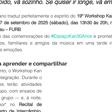
ápido, vá sozinho. Se quiser ir longe, vá e
ano traduz perfeitamente o espírito do 
19º Workshop Ka
7 de setembro de 2025 (sábado), das 13h30 às 20h, n
au – FURB
.
te das comemorações do 
#EspaçoKan30Anos
 e promete
ros, familiares e amigos da música em uma tarde int
as emoções.
 aprender e compartilhar
nto, o Workshop Kan 
tegração. Durante o 
es terão atividades 
po, com ensaios de 
grupo — e, à noite, 
hor" no 
Recital de 
rto de Intercâmbio. 