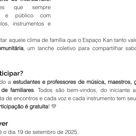
ções que sempre 
as e público com 
los, instrumentos e 
ar aquele clima de família que o Espaço Kan tanto valo
munitária
, um lanche coletivo para compartilhar sabor
icipar?
do a 
estudantes e professores de música, maestros, g
 de familiares
. Todos são bem-vindos, do iniciante 
eita de encontros e cada voz e cada instrumento tem seu 
rticipação é gratuita
! 💛
ver
té o dia 19 de setembro de 2025.