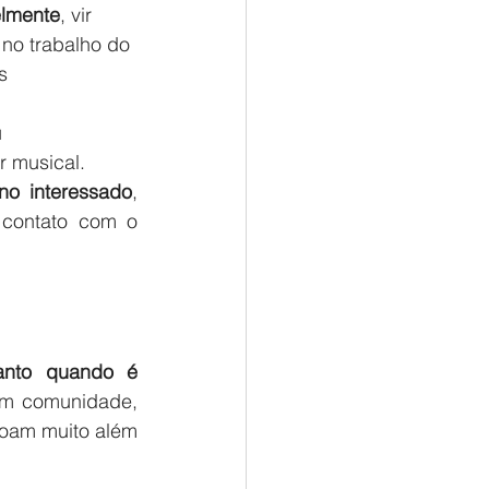
elmente
, vir 
no trabalho do 
s 
 
r musical.
no interessado
,  
contato com o 
anto quando é 
em comunidade, 
oam muito além 