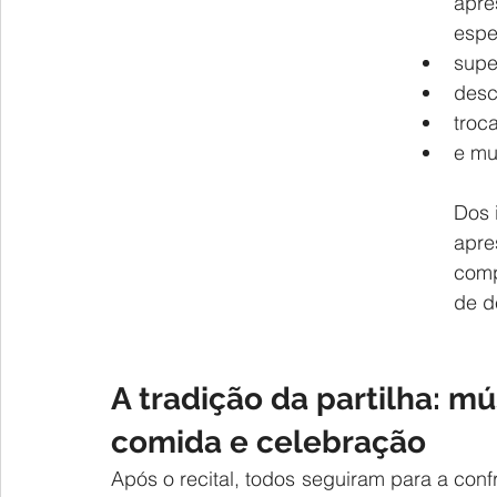
apre
espe
supe
desc
troc
e mu
Dos 
apre
comp
de d
A tradição da partilha: mú
comida e celebração
Após o recital, todos seguiram para a confr