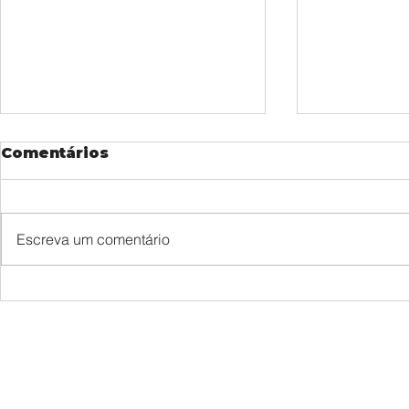
Comentários
Escreva um comentário
Hoje celebramos uma
Se tiver 
data muito especial no
uma, esco
Espaço Kan.